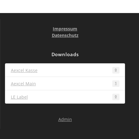
Impressum
Dat
enschu
tz
Downloads
Aexcel Kasse
0
Aexcel Main
1
LE Label
0
Admin