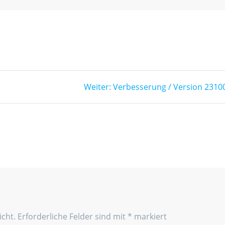
Nächster
Weiter:
Verbesserung / Version 2310
Beitrag:
icht.
Erforderliche Felder sind mit
*
markiert