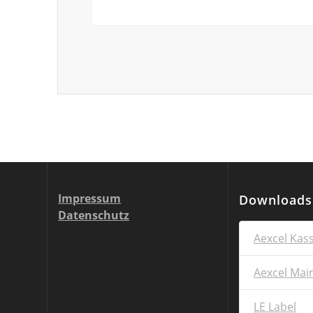
Impressum
Downloads
Dat
enschu
tz
Aexcel Kas
Aexcel Mai
LE Label