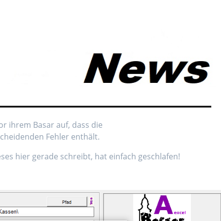
or ihrem Basar auf, dass die
scheidenden Fehler enthält.
es hier gerade schreibt, hat einfach geschlafen!