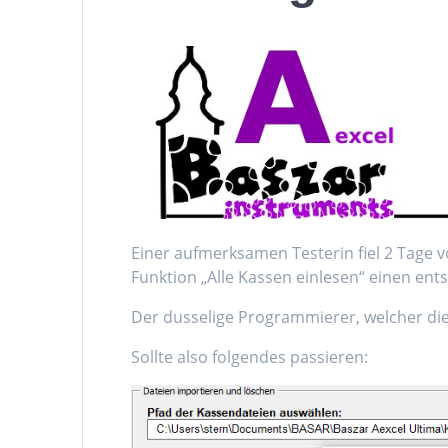
Einer aufmerksamen Testerin fiel 2 Tage v
Funktion „Alle Kassen einlesen“ einen ent
Der dusselige Programmierer, welcher dies
Sollte also folgendes passieren: